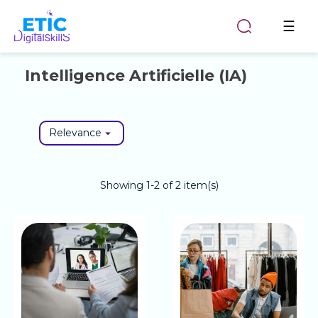
Togg
☰
navi
Intelligence Artificielle (IA)
Relevance

Showing 1-2 of 2 item(s)