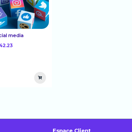
cial media
42.23
Espace Client