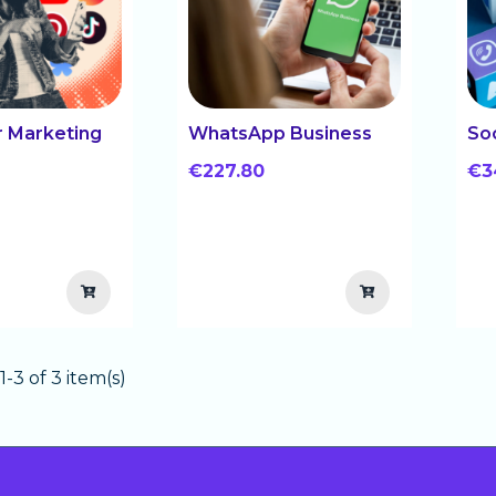
r Marketing
WhatsApp Business
So
€227.80
€3
-3 of 3 item(s)